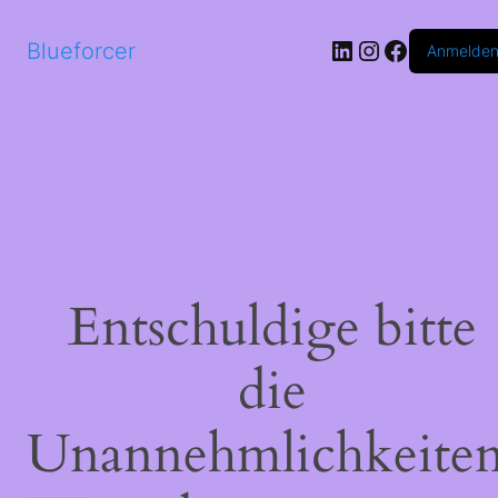
LinkedIn
Instagram
Faceboo
Blueforcer
Anmelde
Entschuldige bitte
die
Unannehmlichkeiten