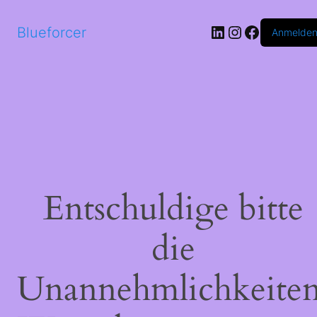
LinkedIn
Instagram
Faceboo
Blueforcer
Anmelde
Entschuldige bitte
die
Unannehmlichkeiten