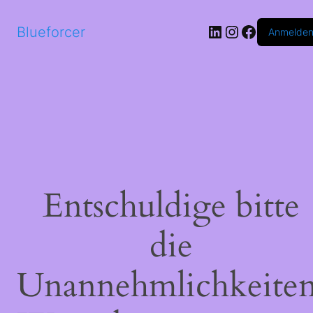
LinkedIn
Instagram
Faceboo
Blueforcer
Anmelde
Entschuldige bitte
die
Unannehmlichkeiten