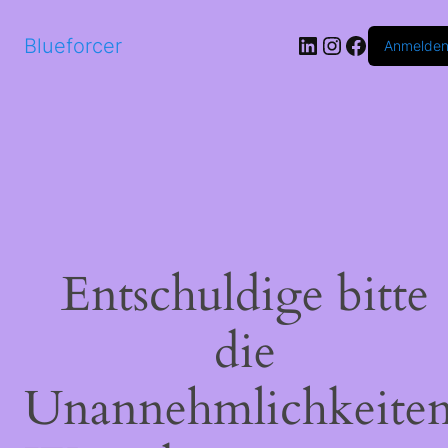
LinkedIn
Instagram
Faceboo
Blueforcer
Anmelde
Entschuldige bitte
die
Unannehmlichkeiten