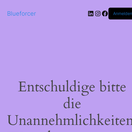
LinkedIn
Instagram
Faceboo
Blueforcer
Anmelde
Entschuldige bitte
die
Unannehmlichkeiten