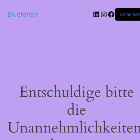
LinkedIn
Instagram
Faceboo
Blueforcer
Anmelde
Entschuldige bitte
die
Unannehmlichkeiten