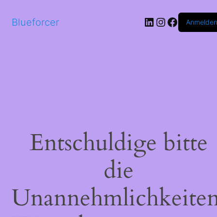
LinkedIn
Instagram
Faceboo
Blueforcer
Anmelde
Entschuldige bitte
die
Unannehmlichkeiten