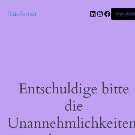
LinkedIn
Instagram
Faceboo
Blueforcer
Anmelde
Entschuldige bitte
die
Unannehmlichkeiten