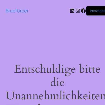
LinkedIn
Instagram
Faceboo
Blueforcer
Anmelde
Entschuldige bitte
die
Unannehmlichkeiten