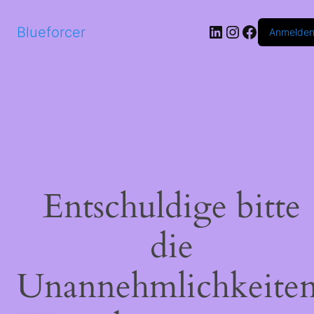
LinkedIn
Instagram
Faceboo
Blueforcer
Anmelde
Entschuldige bitte
die
Unannehmlichkeiten