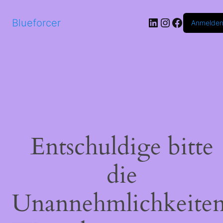
LinkedIn
Instagram
Faceboo
Blueforcer
Anmelde
Entschuldige bitte
die
Unannehmlichkeiten