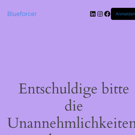
LinkedIn
Instagram
Faceboo
Blueforcer
Anmelde
Entschuldige bitte
die
Unannehmlichkeiten