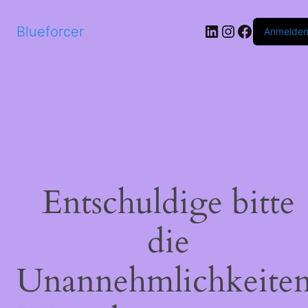
LinkedIn
Instagram
Faceboo
Blueforcer
Anmelde
Entschuldige bitte
die
Unannehmlichkeiten