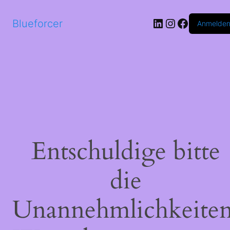
LinkedIn
Instagram
Faceboo
Blueforcer
Anmelde
Entschuldige bitte
die
Unannehmlichkeiten