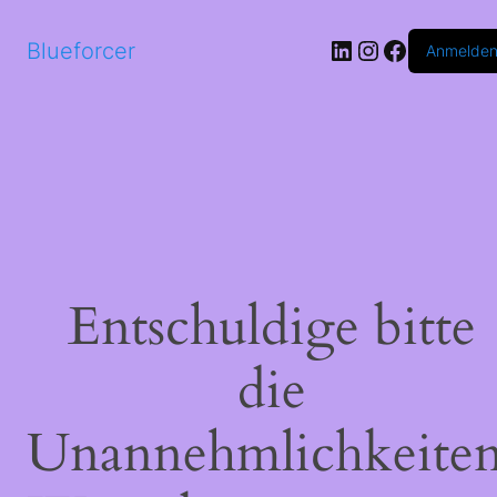
LinkedIn
Instagram
Faceboo
Blueforcer
Anmelde
Entschuldige bitte
die
Unannehmlichkeiten