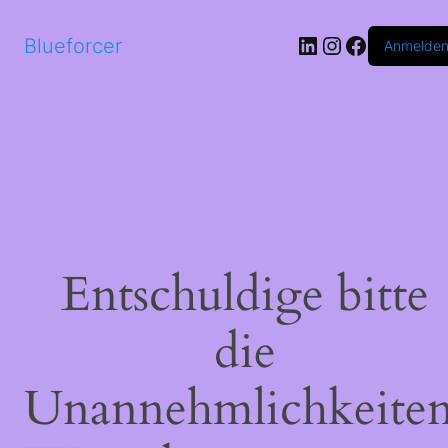
LinkedIn
Instagram
Faceboo
Blueforcer
Anmelde
Entschuldige bitte
die
Unannehmlichkeiten