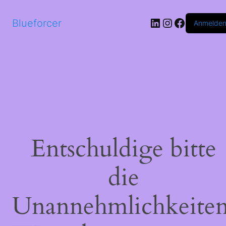
LinkedIn
Instagram
Faceboo
Blueforcer
Anmelde
Entschuldige bitte
die
Unannehmlichkeiten