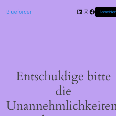
LinkedIn
Instagram
Faceboo
Blueforcer
Anmelde
Entschuldige bitte
die
Unannehmlichkeiten