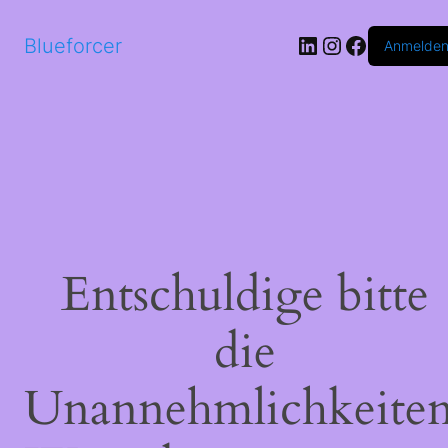
LinkedIn
Instagram
Faceboo
Blueforcer
Anmelde
Entschuldige bitte
die
Unannehmlichkeiten