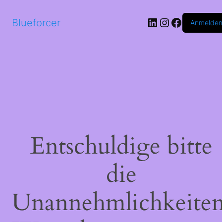
LinkedIn
Instagram
Faceboo
Blueforcer
Anmelde
Entschuldige bitte
die
Unannehmlichkeiten