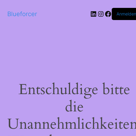
LinkedIn
Instagram
Faceboo
Blueforcer
Anmelde
Entschuldige bitte
die
Unannehmlichkeiten